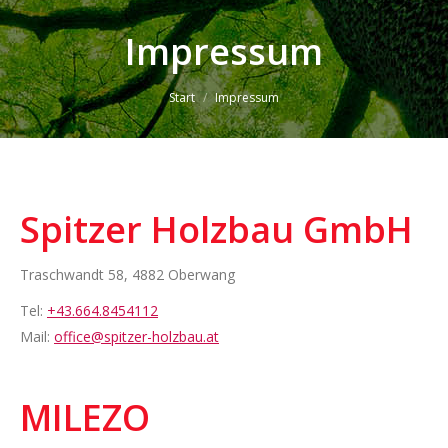
Impressum
Sie befinden sich hier:
Start
Impressum
Spitzer Holzbau GmbH
Traschwandt 58, 4882 Oberwang
Tel:
+43.664.8454112
Mail:
office@spitzer-holzbau.at
MILEZO