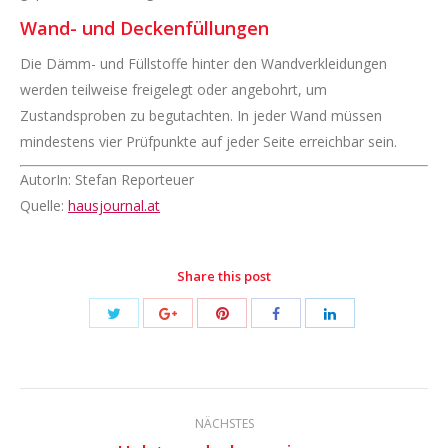
Wand- und Deckenfüllungen
Die Dämm- und Füllstoffe hinter den Wandverkleidungen
werden teilweise freigelegt oder angebohrt, um
Zustandsproben zu begutachten. In jeder Wand müssen
mindestens vier Prüfpunkte auf jeder Seite erreichbar sein.
AutorIn: Stefan Reporteuer
Quelle:
hausjournal.at
Share this post
Share
Share
Share
Share
Share
with
with
with
with
with
Twitter
Pinterest
Google+
Facebook
LinkedIn
Kommentarnavigation
NÄCHSTES