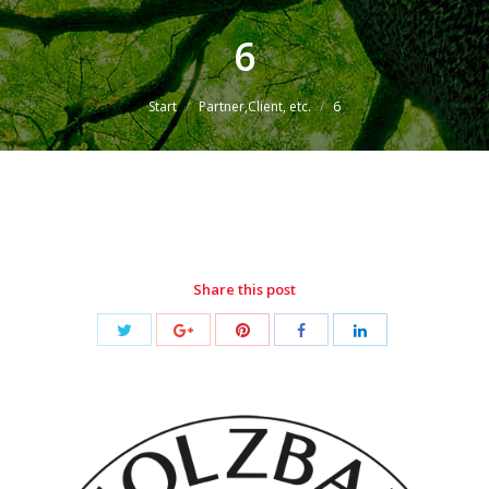
6
Sie befinden sich hier:
Start
Partner,Client, etc.
6
Share this post
Share
Share
Share
Share
Share
with
with
with
with
with
Twitter
Pinterest
Google+
Facebook
LinkedIn