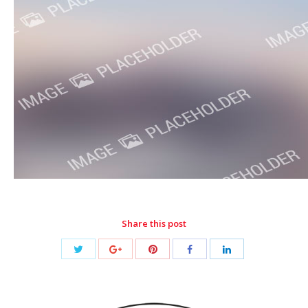
Share this post
Share
Share
Share
Share
Share
with
with
with
with
with
Twitter
Pinterest
Google+
Facebook
LinkedIn