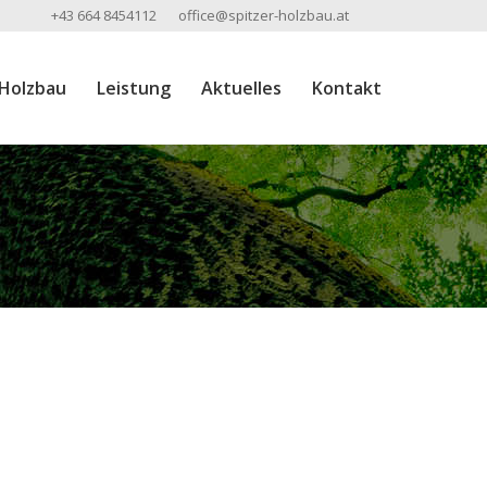
+43 664 8454112
office@spitzer-holzbau.at
 Holzbau
Leistung
Aktuelles
Kontakt