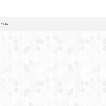
essum
.